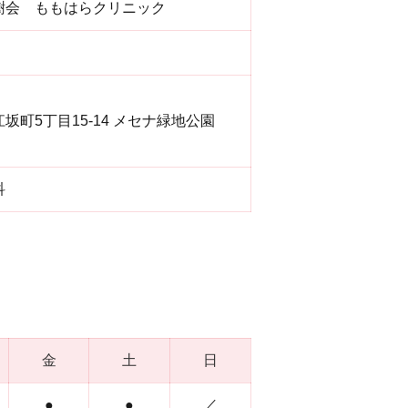
樹会 ももはらクリニック
坂町5丁目15-14 メセナ緑地公園
科
金
土
日
●
●
／