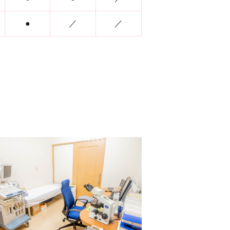
●
／
／